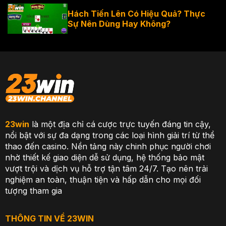
Hách Tiến Lên Có Hiệu Quả? Thực
Sự Nên Dùng Hay Không?
23win
là một địa chỉ cá cược trực tuyến đáng tin cậy,
nổi bật với sự đa dạng trong các loại hình giải trí từ thể
thao đến casino. Nền tảng này chinh phục người chơi
nhờ thiết kế giao diện dễ sử dụng, hệ thống bảo mật
vượt trội và dịch vụ hỗ trợ tận tâm 24/7. Tạo nên trải
nghiệm an toàn, thuận tiện và hấp dẫn cho mọi đối
tượng tham gia
THÔNG TIN VỀ 23WIN