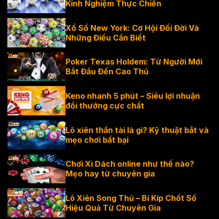
Kinh Nghiệm Thực Chiến
Xổ Số New York: Cơ Hội Đổi Đời Và
Những Điều Cần Biết
Poker Texas Holdem: Từ Người Mới
Bắt Đầu Đến Cao Thủ
Keno nhanh 5 phút – Siêu lợi nhuận
đổi thưởng cực chất
Lô xiên thần tài là gì? Kỹ thuật bắt và
mẹo chơi bất bại
Chơi Xì Dách online như thế nào?
Mẹo hay từ chuyên gia
Lô Xiên Song Thủ – Bí Kíp Chốt Số
Hiệu Quả Từ Chuyên Gia