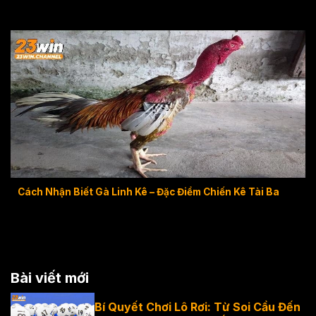
Cách Nhận Biết Gà Linh Kê – Đặc Điểm Chiến Kê Tài Ba
Bài viết mới
Bí Quyết Chơi Lô Rơi: Từ Soi Cầu Đến