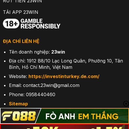
RÚT TIỀN 23WIN
TẢI APP 23WIN
ĐỊA CHỈ LIÊN HỆ
Tên doanh nghiệp:
23win
Địa chỉ:
1912 B8/10 Lạc Long Quân, Phường 10, Tân
Bình, Hồ Chí Minh, Việt Nam
Website:
https://investinturkey.de.com/
Email:
contact.23win@gmail.com
Phone:
0958440460
Sitemap
NHÀ CUNG CẤP