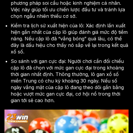
phương pháp soi cầu hoặc kinh nghiệm cá nhân.
Việc này giúp tối ưu chiến lược đầu tư và tránh lựa
chọn ngẫu nhiên thiếu cơ sở.
Kiểm tra lịch sử xuất hiện của lô: Xác định lần xuất
hiện gần nhất của cặp lô giúp đánh giá mức độ tiềm
năng. Nếu cặp lô đã “vắng bóng” quá lâu, có thể
đây là dấu hiệu cho thấy nó sắp về lại trong kết quả
xổ số.
So sánh với gan cực đại: Người chơi cần đối chiếu
cặp lô đã chọn với mức gan cực đại trong khoảng
thời gian nhất định. Thông thường, lô gan xổ số
miền Trung có chu kỳ khoảng 30 ngày. Nếu số
ngày vắng mặt của cặp lô đang theo dõi gần bằng
hoặc vượt mức gan cực đại, cơ hội nổ trong thời
gian tới sẽ cao hơn.