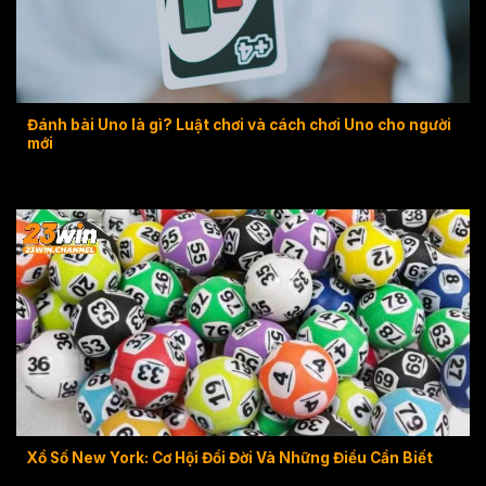
Đánh bài Uno là gì? Luật chơi và cách chơi Uno cho người
mới
Xổ Số New York: Cơ Hội Đổi Đời Và Những Điều Cần Biết