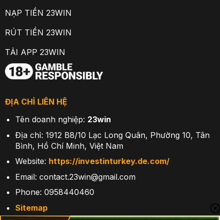
NẠP TIỀN 23WIN
RÚT TIỀN 23WIN
TẢI APP 23WIN
ĐỊA CHỈ LIÊN HỆ
Tên doanh nghiệp:
23win
Địa chỉ:
1912 B8/10 Lạc Long Quân, Phường 10, Tân
Bình, Hồ Chí Minh, Việt Nam
Website:
https://investinturkey.de.com/
Email:
contact.23win@gmail.com
Phone:
0958440460
Sitemap