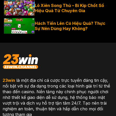
Lô Xiên Song Thủ – Bí Kíp Chốt Số
Hiệu Quả Từ Chuyên Gia
Hách Tiến Lên Có Hiệu Quả? Thực
Sự Nên Dùng Hay Không?
23win
là một địa chỉ cá cược trực tuyến đáng tin cậy,
nổi bật với sự đa dạng trong các loại hình giải trí từ thể
thao đến casino. Nền tảng này chinh phục người chơi
nhờ thiết kế giao diện dễ sử dụng, hệ thống bảo mật
vượt trội và dịch vụ hỗ trợ tận tâm 24/7. Tạo nên trải
nghiệm an toàn, thuận tiện và hấp dẫn cho mọi đối
tượng tham gia