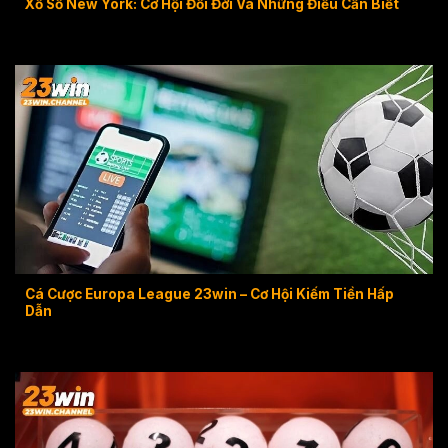
Xổ Số New York: Cơ Hội Đổi Đời Và Những Điều Cần Biết
Cá Cược Europa League 23win – Cơ Hội Kiếm Tiền Hấp
Dẫn