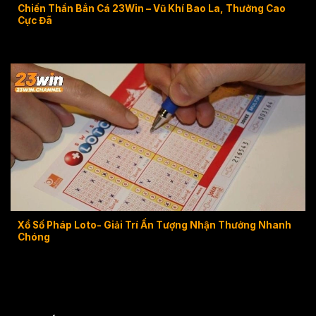
Chiến Thần Bắn Cá 23Win – Vũ Khí Bao La, Thưởng Cao
Cực Đã
Xổ Số Pháp Loto- Giải Trí Ấn Tượng Nhận Thưởng Nhanh
Chóng