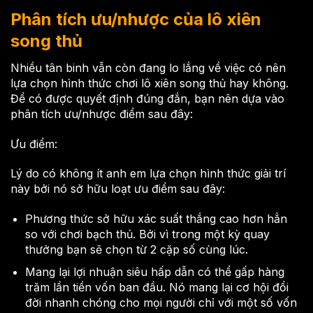
Phân tích ưu/nhược của lô xiên
song thủ
Nhiều tân binh vẫn còn đang lo lắng về việc có nên
lựa chọn hình thức chơi lô xiên song thủ hay không.
Để có được quyết định đúng đắn, bạn nên dựa vào
phân tích ưu/nhược điểm sau đây:
Ưu điểm:
Lý do có không ít anh em lựa chọn hình thức giải trí
này bởi nó sở hữu loạt ưu điểm sau đây:
Phương thức sở hữu xác suất thắng cao hơn hẳn
so với chơi bạch thủ. Bởi vì trong một kỳ quay
thưởng bạn sẽ chọn từ 2 cặp số cùng lúc.
Mang lại lợi nhuận siêu hấp dẫn có thể gấp hàng
trăm lần tiền vốn ban đầu. Nó mang lại cơ hội đổi
đời nhanh chóng cho mọi người chỉ với một số vốn