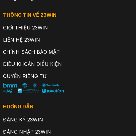
THÔNG TIN VỀ 23WIN
GIỚI THIỆU 23WIN
LIÊN HỆ 23WIN
CHÍNH SÁCH BẢO MẬT
ĐIỀU KHOẢN ĐIỀU KIỆN
QUYỀN RIÊNG TƯ
HƯỚNG DẪN
ĐĂNG KÝ 23WIN
ĐĂNG NHẬP 23WIN