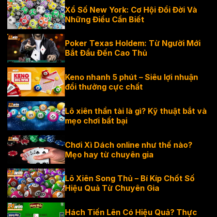
Xổ Số New York: Cơ Hội Đổi Đời Và
Những Điều Cần Biết
Poker Texas Holdem: Từ Người Mới
Bắt Đầu Đến Cao Thủ
Keno nhanh 5 phút – Siêu lợi nhuận
đổi thưởng cực chất
Lô xiên thần tài là gì? Kỹ thuật bắt và
mẹo chơi bất bại
Chơi Xì Dách online như thế nào?
Mẹo hay từ chuyên gia
Lô Xiên Song Thủ – Bí Kíp Chốt Số
Hiệu Quả Từ Chuyên Gia
Hách Tiến Lên Có Hiệu Quả? Thực