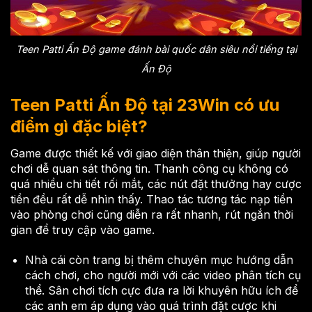
Teen Patti Ấn Độ game đánh bài quốc dân siêu nổi tiếng tại
Ấn Độ
Teen Patti Ấn Độ tại 23Win có ưu
điểm gì đặc biệt?
Game được thiết kế với giao diện thân thiện, giúp người
chơi dễ quan sát thông tin. Thanh công cụ không có
quá nhiều chi tiết rối mắt, các nút đặt thưởng hay cược
tiền đều rất dễ nhìn thấy. Thao tác tương tác nạp tiền
vào phòng chơi cũng diễn ra rất nhanh, rút ngắn thời
gian để truy cập vào game.
Nhà cái còn trang bị thêm chuyên mục hướng dẫn
cách chơi, cho người mới với các video phân tích cụ
thể. Sân chơi tích cực đưa ra lời khuyên hữu ích để
các anh em áp dụng vào quá trình đặt cược khi