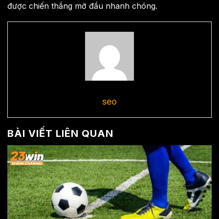
được chiến thắng mở đầu nhanh chóng.
seo
BÀI VIẾT LIÊN QUAN