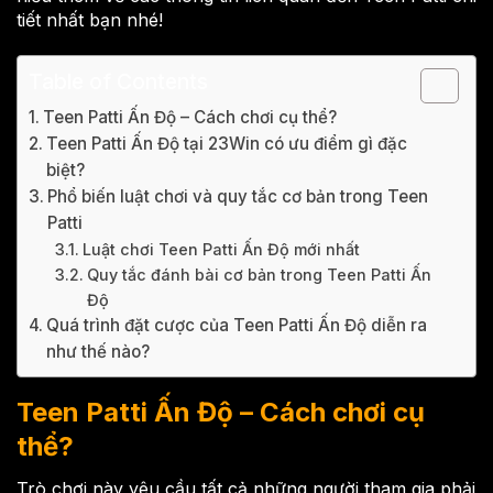
tiết nhất bạn nhé!
Table of Contents
Teen Patti Ấn Độ – Cách chơi cụ thể?
Teen Patti Ấn Độ tại 23Win có ưu điểm gì đặc
biệt?
Phổ biến luật chơi và quy tắc cơ bản trong Teen
Patti
Luật chơi Teen Patti Ấn Độ mới nhất
Quy tắc đánh bài cơ bản trong Teen Patti Ấn
Độ
Quá trình đặt cược của Teen Patti Ấn Độ diễn ra
như thế nào?
Teen Patti Ấn Độ – Cách chơi cụ
thể?
Trò chơi này yêu cầu tất cả những người tham gia phải