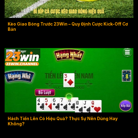
Kèo Giao Bóng Trước 23Win – Quy Định Cược Kick-Off Cơ
Bản
Hách Tiến Lên Có Hiệu Quả? Thực Sự Nên Dùng Hay
Không?