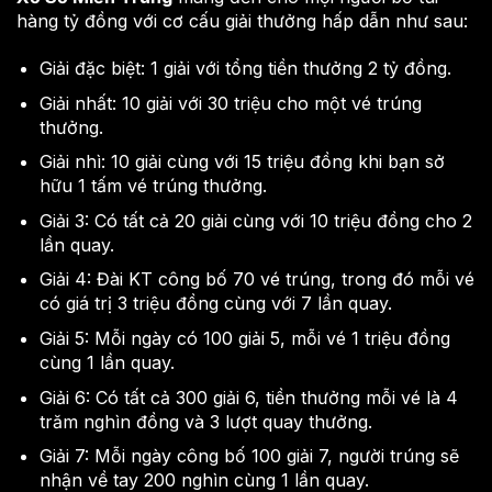
hàng tỷ đồng với cơ cấu giải thưởng hấp dẫn như sau:
Giải đặc biệt: 1 giải với tổng tiền thưởng 2 tỷ đồng.
Giải nhất: 10 giải với 30 triệu cho một vé trúng
thưởng.
Giải nhì: 10 giải cùng với 15 triệu đồng khi bạn sở
hữu 1 tấm vé trúng thưởng.
Giải 3: Có tất cả 20 giải cùng với 10 triệu đồng cho 2
lần quay.
Giải 4: Đài KT công bố 70 vé trúng, trong đó mỗi vé
có giá trị 3 triệu đồng cùng với 7 lần quay.
Giải 5: Mỗi ngày có 100 giải 5, mỗi vé 1 triệu đồng
cùng 1 lần quay.
Giải 6: Có tất cả 300 giải 6, tiền thưởng mỗi vé là 4
trăm nghìn đồng và 3 lượt quay thưởng.
Giải 7: Mỗi ngày công bố 100 giải 7, người trúng sẽ
nhận về tay 200 nghìn cùng 1 lần quay.