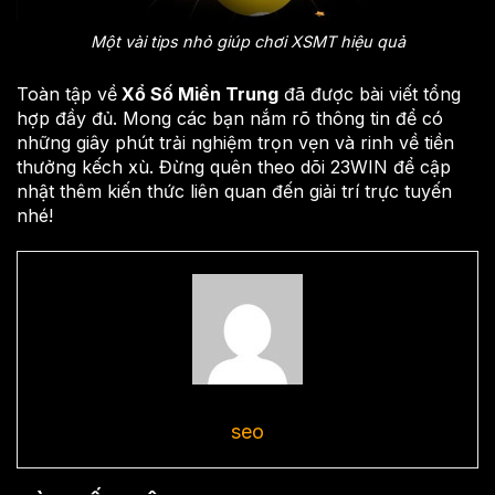
Một vài tips nhỏ giúp chơi XSMT hiệu quả
Toàn tập về
Xổ Số Miền Trung
đã được bài viết tổng
hợp đầy đủ. Mong các bạn nắm rõ thông tin để có
những giây phút trải nghiệm trọn vẹn và rinh về tiền
thưởng kếch xù. Đừng quên theo dõi 23WIN để cập
nhật thêm kiến thức liên quan đến giải trí trực tuyến
nhé!
seo