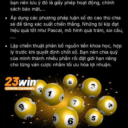
bạn nên lưu ý đó là giấy phép hoạt động, chính
sách bảo mật,…
Áp dụng các phương pháp luận số do cao thủ chia
sẻ để tăng xác suất chiến thắng. Những bí kíp đạt
hiệu quả tốt như Pascal, mô hình quả trám, soi cầu,
….
Lập chiến thuật phân bổ nguồn tiền khoa học, hợp
lý trước khi quyết định chốt số. Bạn nên chia quỹ
của mình thành nhiều phần rồi đặt giới hạn riêng
cho từng ván cược nhằm tối ưu hóa lợi nhuận.