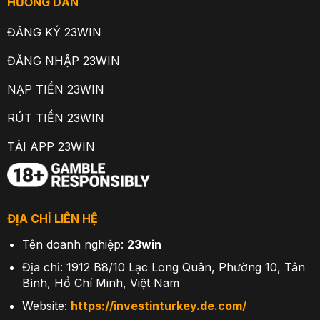
HƯỚNG DẪN
ĐĂNG KÝ 23WIN
ĐĂNG NHẬP 23WIN
NẠP TIỀN 23WIN
RÚT TIỀN 23WIN
TẢI APP 23WIN
ĐỊA CHỈ LIÊN HỆ
Tên doanh nghiệp:
23win
Địa chỉ:
1912 B8/10 Lạc Long Quân, Phường 10, Tân
Bình, Hồ Chí Minh, Việt Nam
Website:
https://investinturkey.de.com/