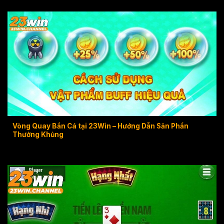
Vòng Quay Bắn Cá tại 23Win – Hướng Dẫn Săn Phần
Thưởng Khủng