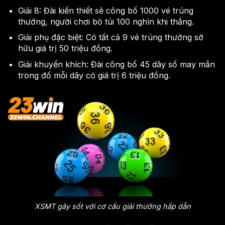
Giải 8: Đài kiến thiết sẽ công bố 1000 vé trúng
thưởng, người chơi bỏ túi 100 nghìn khi thắng.
Giải phụ đặc biệt: Có tất cả 9 vé trúng thưởng sở
hữu giá trị 50 triệu đồng.
Giải khuyến khích: Đài công bố 45 dãy số may mắn
trong đố mỗi dãy có giá trị 6 triệu đồng.
XSMT gây sốt với cơ cấu giải thưởng hấp dẫn