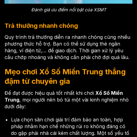
Đánh giá ưu điểm nổi bật của XSMT
Trả thưởng nhanh chóng
Quy trình trả thưởng diễn ra nhanh chóng cùng nhiều
phương thức hỗ trợ. Bạn có thể sử dụng thẻ ngân
hàng, ví điện tử,… để giao dịch. Thời gian xử lý yêu
cầu chớp nhoáng và không cần phải chờ đợi quá lâu.
Mẹo chơi Xổ Số Miền Trung thắng
đậm từ chuyên gia
Để đạt được hiệu quả tốt nhất khi chơi
Xổ Số Miền
Trung
, mọi người nên bỏ túi một vài kinh nghiệm nhỏ
dưới đây:
Lựa chọn sân chơi giải trí đảm bảo an toàn, hợp
pháp nhằm hạn chế những rủi ro không đáng có
do gặp phải nhà cái kém chất lượng. Một số yếu tố