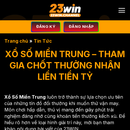
Bỏ
qua
nội
dung
ĐĂNG KÝ
ĐĂNG NHẬP
Trang chủ
»
Tin Tức
XỔ SỐ MIỀN TRUNG – THAM
GIA CHỐT THƯỞNG NHẬN
LIỀN TIỀN TỶ
Xổ Số Miền Trung
luôn trở thành sự lựa chọn ưu tiên
của những tín đồ đổi thưởng khi muốn thử vận may.
Môn chơi hấp dẫn, thú vị mang đến giây phút trải
nghiệm đáng nhớ cùng khoản tiền thưởng kếch xù. Để
hiểu rõ hơn về loại hình giải trí này, mời bạn tham
khảo nội dung bài viết của 23WIN.